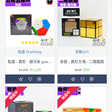
點盛 DianSheng
奇藝QiYi
點盛 - 異形 - 銀河系 galaxy - 磁力五階五魔 Diansheng Gigaminx M
奇藝 - 異形方塊 - 二階鏡面
$1,220
$50
$1,450
$100
缺貨中
缺貨中