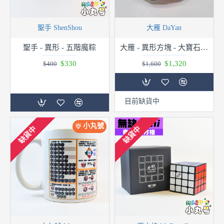
聖手 ShenShou
大雁 DaYan
聖手 - 異形 - 五階魔粽
大雁 - 異形方塊 - 大寶石六代
$330
$1,320
$400
$1,600
目前缺貨中
小丸號
缺貨中
缺貨中