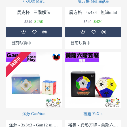
小丸號 Maru
魔方格 MoFangGe
馬克杯 - 三階解法
魔方格 - 4x4x4 - 無缺mini
$250
$420
$349
$540
目前缺貨中
目前缺貨中
缺貨中
淦源 GanYuan
裕鑫 YuXin
淦源 - 3x3x3 - Gan12 ui FreePlay 充電盒版
裕鑫 - 異形方塊 - 黃龍六階五魔 Elite Kilominx