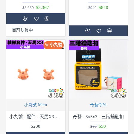
$3,367
$840
$3,680
$940
目前缺貨中
小丸號
小丸號 Maru
奇藝QiYi
小丸號 - 配件 - 天馬X3軸磁套件
奇藝 - 3x3x3 - 三階鑰匙扣
$200
$50
$80