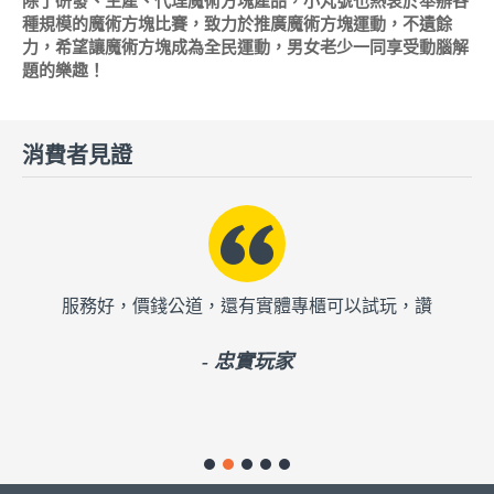
除了研發、生產、代理魔術方塊產品，小丸號也熱衷於舉辦各
種規模的魔術方塊比賽，致力於推廣魔術方塊運動，不遺餘
力，希望讓魔術方塊成為全民運動，男女老少一同享受動腦解
題的樂趣！
消費者見證
我
服務好，價錢公道，還有實體專櫃可以試玩，讚
買
的
- 忠實玩家