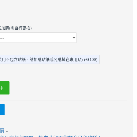
er貼紙加購(需自行更換)
費用不包含貼紙，請加購貼紙或另購其它專用貼)
(+$100)
中
 - 3x3x3 - 威龍GTS2
淦源 - 3x3x3 - Gan356 Air
Sm 官方改磁版- 贈10ml小丸
評價
-
0
$600
油