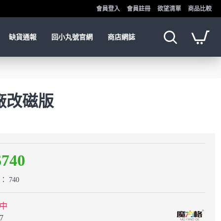
會員登入
會員註冊
欲望清單
商品比較
缺貨通報
回小丸號官網
商店網誌
 原廠改磁版
$740
 740
中
7