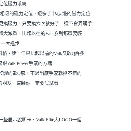
定位磁力系統
角相吸的磁力定位，還多了中心-邊的磁力定位
更換磁力，只要換六次就好了，還不會弄髒手
大減重，比起以往的Valk系列都還要輕
，一大進步
風格，脆，但是比起以前的Valk又軟Q許多
Valk Power手感的方塊
整體的軟Q感，不過出廠手感就挺不錯的
列的朋友，這顆你一定要試試看
示說明卡、Valk Elite大LOGO一個