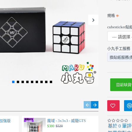
規格
cubestick
小丸手工服務
換貼紙服務(
目前缺貨
傲龍加強版
魔域 - 3x3x3 - 威龍GTS
魔域
基於 0 筆
$380
$520
$45