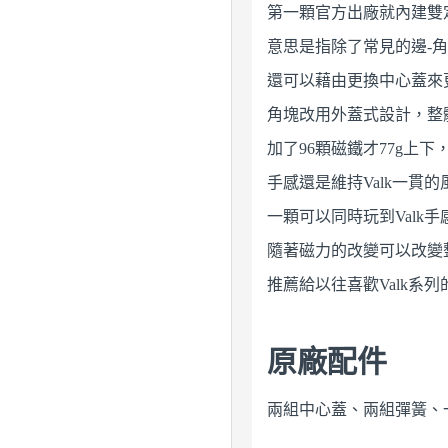
第一顆官方出廠就內建雙
意思是指除了常見的邊-
還可以藉由更換中心蓋來
角塊改用外蓋式設計，整體
加了96顆磁鐵才77g上下
手感還是維持Valk一貫的
一顆可以同時玩到Valk手感跟
隨著磁力的改變可以改變
推薦給以往喜歡Valk系
原廠配件
兩組中心蓋、兩組彈簧、一些展