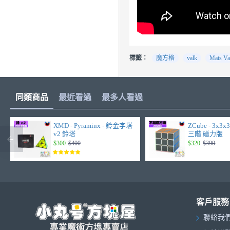
標籤：
魔方格
valk
Mats Va
同類商品
最近看過
最多人看過
XMD - Pyraminx - 鈴金字塔
ZCube - 3x
v2 鈴塔
三階 磁力版
$300
$400
$320
$390
客戶服務
聯絡我