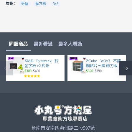
標籤：
奇藝
魔方格
3x3
同類商品
最近看過
最多人看過
XMD - Pyraminx - 鈴
ZCube - 3x3x3 - 不鏽
金字塔 v2 鈴塔
鋼貼片三階 磁力版
$300
$400
$320
$390
台南市安南區海佃路二段597號