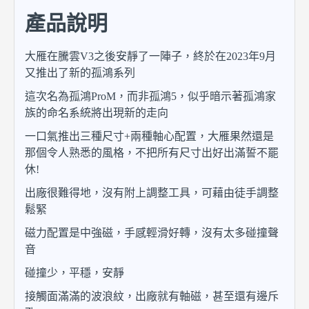
產品說明
大雁在騰雲V3之後安靜了一陣子，終於在2023年9月
又推出了新的孤鴻系列
這次名為孤鴻ProM，而非孤鴻5，似乎暗示著孤鴻家
族的命名系統將出現新的走向
一口氣推出三種尺寸+兩種軸心配置，大雁果然還是
那個令人熟悉的風格，不把所有尺寸出好出滿誓不罷
休!
出廠很難得地，沒有附上調整工具，可藉由徒手調整
鬆緊
磁力配置是中強磁，手感輕滑好轉，沒有太多碰撞聲
音
碰撞少，平穩，安靜
接觸面滿滿的波浪紋，出廠就有軸磁，甚至還有邊斥