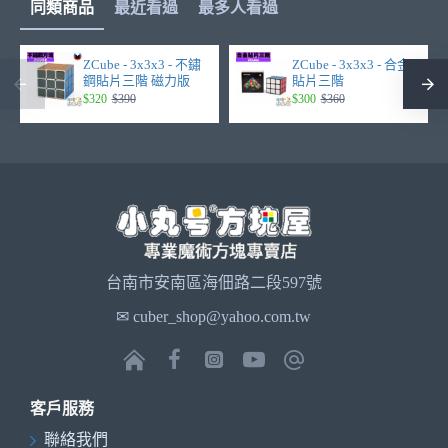
同類商品
最近看過
最多人看過
ZCube - 3x3x3 - 不鏽
ZCube - 3x3x3 - 合金
鋼貼片三階 磁力版
貼片三階
$320
$390
$300
$360
台南市安南區海佃路二段597號
✉ cuber_shop@yahoo.com.tw
客戶服務
聯絡我們