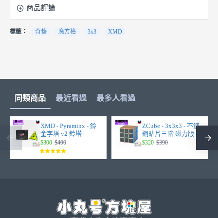
商品評論
標籤：
奇藝
魔方格
3x3
XMD
同類商品
最近看過
最多人看過
XMD - Pyraminx - 鈴
ZCube - 3x3x3 - 不鏽
金字塔 v2 鈴塔
鋼貼片三階 磁力版
$300
$400
$320
$390