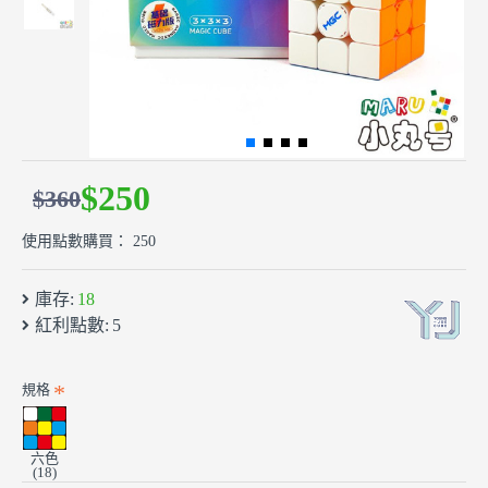
$250
$360
使用點數購買： 250
庫存:
18
紅利點數:
5
規格
六色
(18)