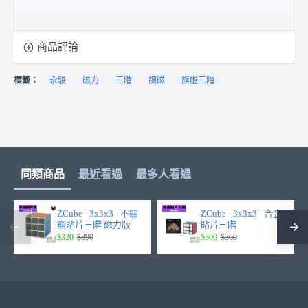
商品評論
標籤：
永駿
磁力
三階
調磁
旗艦三階
同類商品
最近看過
最多人看過
ZCube - 3x3x3 - 不鏽
ZCube - 3x3x3 - 合金
鋼貼片三階 磁力版
貼片三階
$320
$390
$300
$360