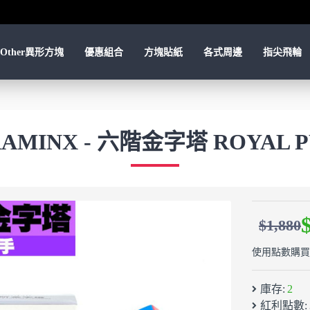
Other異形方塊
優惠組合
方塊貼紙
各式周邊
指尖飛輪
RAMINX - 六階金字塔 ROYAL 
$1,880
使用點數購買：
庫存:
2
紅利點數: