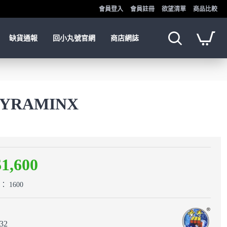
會員登入
會員註冊
欲望清單
商品比較
缺貨通報
回小丸號官網
商店網誌
PYRAMINX
$1,600
 1600
32