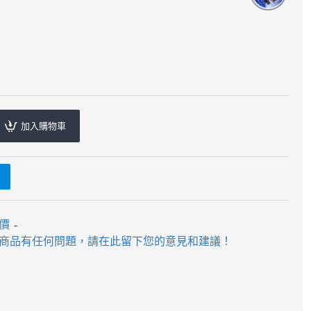
加入購物車
評價
-
商品有任何問題，請在此留下您的意見和建議！
格 - Pyraminx- 金字塔
泛新 - 金字塔
0
$300
$170
$220