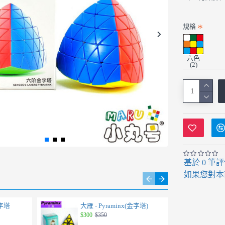
規格
六色
(2)
基於 0 筆
如果您對本
金字塔
大雁 - Pyraminx(金字塔)
魔方
$300
$350
$23