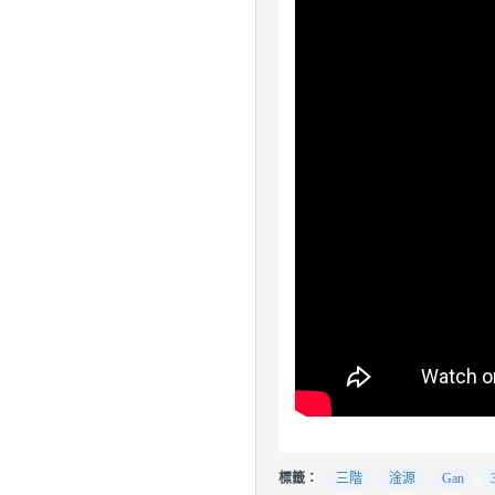
標籤：
三階
淦源
Gan