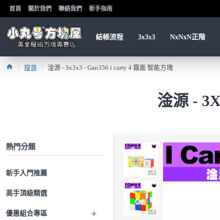
首頁
關於我們
聯絡我們
新手指南
結帳流程
3x3x3
NxNxN正階
搜尋
淦源 - 3x3x3 - Gan356 i carry 4 霧面 智能方塊
淦源 - 3
熱門分類
新手入門推薦
高手頂級精選
優惠組合專區