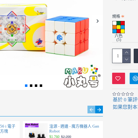
規格
六色
(5)
基於 0 筆
如果您對本
356 i 電子
淦源 - 週邊 - 魔方機器人 Gan
淦源
芽方塊
Robot
1
方塊
$1,760
$2,200