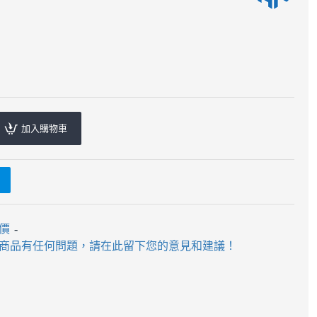
加入購物車
評價
-
商品有任何問題，請在此留下您的意見和建議！
 - 3x3x3 - Gan356 i2 - 贈
淦源 - Monster Go - 3x3x3 -
0ml小丸油 電子方塊 智能
萌刻AI 電子方塊 智能方塊
 藍芽方塊 356i
$540
$690