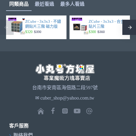
同類商品
最近看過
最多人看過
ZCube - 3x3x3 - 不鏽
ZCube - 3x3x3 - 合金
鋼貼片三階 磁力版
貼片三階
$320
$390
$300
$360
台南市安南區海佃路二段597號
✉ cuber_shop@yahoo.com.tw
客戶服務
聯絡我們