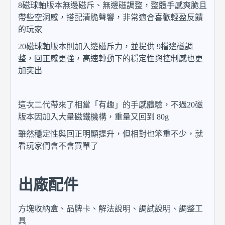
8磁球軸版本無邊磁斥、無邊磁調整，整體手感爽脆且
帶些空洞感，搭配清脆聲響，非常適合喜歡輕盈反饋
的玩家
20磁球軸版本則加入邊磁斥力，並提供 9檔邊磁調
整，回正感更強，高速轉動下的穩定性與控制感也更
加突出
這次二代帶來了相當「有趣」的手感體驗，不過20磁
版本因加入大量磁鐵機構，重量又回到 80g
雖然穩定性與回正明顯提升，但相對也笨重不少，就
看玩家們會不會買單了
出廠配件
方塊收納盒、品牌卡、解法說明、調試說明、調整工
具