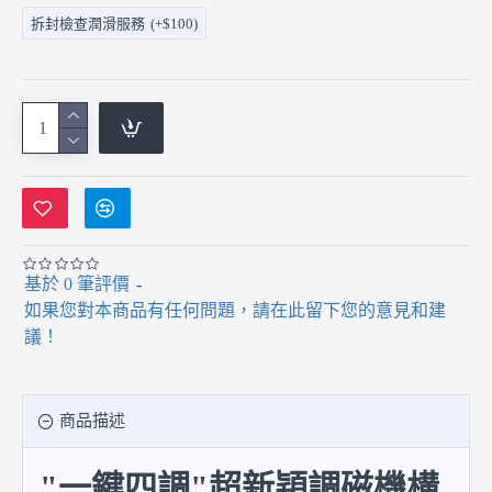
拆封檢查潤滑服務
(+$100)
基於 0 筆評價
-
如果您對本商品有任何問題，請在此留下您的意見和建
議！
商品描述
"一鍵四調"超新穎
調磁機構