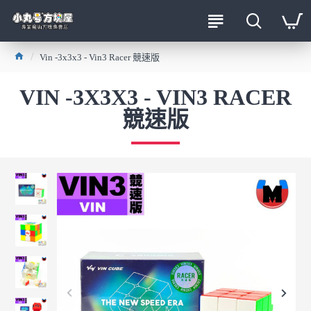
Vin -3x3x3 - Vin3 Racer 競速版
VIN -3X3X3 - VIN3 RACER
競速版