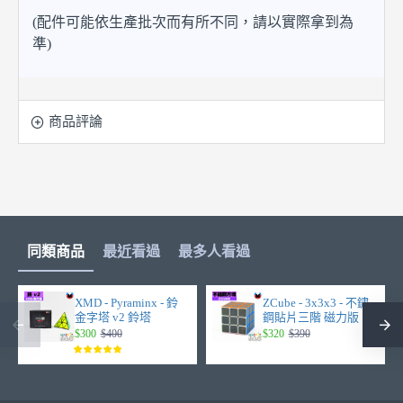
(配件可能依生產批次而有所不同，請以實際拿到為
準)
商品評論
同類商品
最近看過
最多人看過
XMD - Pyraminx - 鈴
ZCube - 3x3x3 - 不鏽
金字塔 v2 鈴塔
鋼貼片三階 磁力版
$300
$400
$320
$390