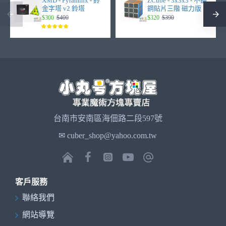
XMD - Pyraminx - 鈴
ZCube - 3x3x3 - 不鏽
金字塔 v2 鈴塔
鋼貼片三階 磁力版
$300
$400
$320
$390
台南市安南區海佃路二段597號
✉ cuber_shop@yahoo.com.tw
客戶服務
聯絡我們
網站導覽