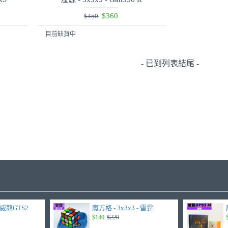
$360
$450
目前缺貨中
- 已到列表結尾 -
- 威龍GTS2
魔方格 - 3x3x3 - 雷霆
$140
$220