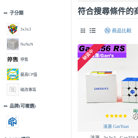
符合搜尋條件的
子分類
3x3x3
商品比較
NxNxN
缺貨中
停售
最高CP值
磁改專區
品牌(可複選)
淦源 GanYuan
淦源 - 3x3x3 - Gan356 