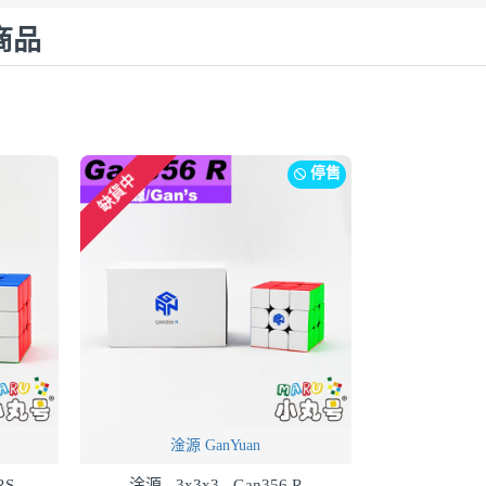
商品
停售
缺貨中
淦源 GanYuan
RS
淦源 - 3x3x3 - Gan356 R