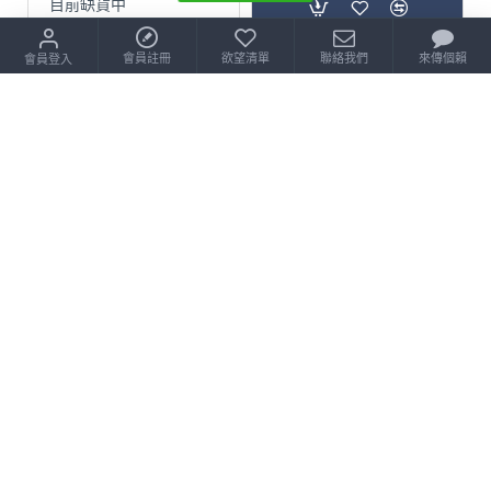
目前缺貨中
停售
會員註冊
欲望清單
聯絡我們
來傳個賴
會員登入
缺貨中
XMD X-Man Design
XMD - 3x3x3 - 風
$350
$450
目前缺貨中