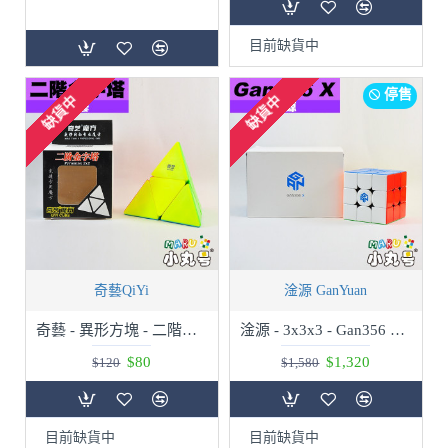
目前缺貨中
停售
缺貨中
缺貨中
奇藝QiYi
淦源 GanYuan
奇藝 - 異形方塊 - 二階金字塔
淦源 - 3x3x3 - Gan356 X - 彩色(數調版) - 贈10ml小丸油
$80
$1,320
$120
$1,580
目前缺貨中
目前缺貨中