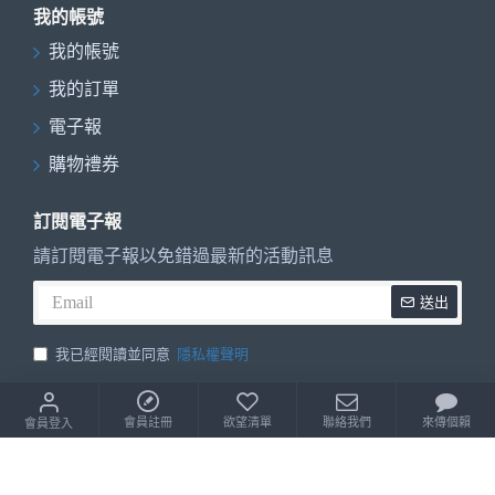
我的帳號
我的帳號
我的訂單
電子報
購物禮券
訂閱電子報
請訂閱電子報以免錯過最新的活動訊息
送出
我已經閱讀並同意
隱私權聲明
小丸號魔術方塊購物中心 © 2026 | 統一編號 : 22556642
會員註冊
欲望清單
聯絡我們
來傳個賴
會員登入