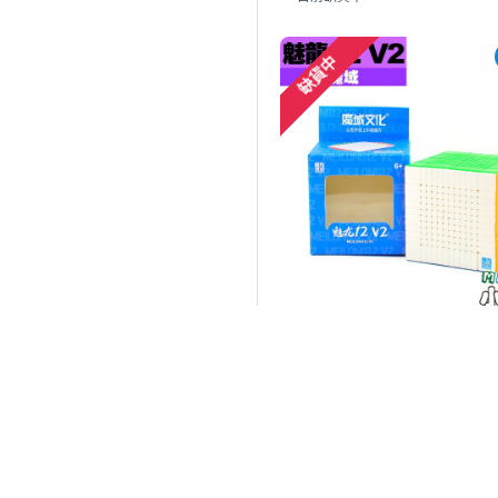
綠色
咖啡色
缺貨中
透明紅
透明橘
透明黃
透明綠
透明水藍
透明紫
六色黑頂
黑亮紅
黑暗紅
魔域 MoYu
霧面 黑色內核
魔域 - 12x12x12 - 魅龍十
霧面 原色內核
$2,880
$3,080
盒損或無原廠盒裝-黑
目前缺貨中
盒損或無原廠盒裝
盒損或無原廠盒裝-六色