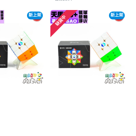
新上架
新上架
缺貨中
3 - 天馬X3+ 32磁球軸
夢圖 - 3x3x3 - 天馬X3+ 磁懸浮軸
面版 SAO聯名
磁 UV版 SAO聯名
$660
$590
800
$700
目前缺貨中