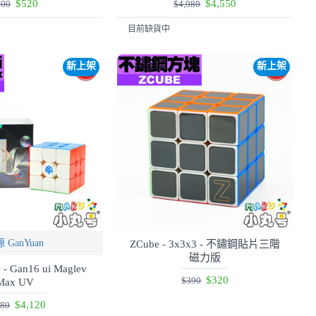
$520
$4,550
600
$4,980
目前缺貨中
新上架
新上架
 GanYuan
ZCube - 3x3x3 - 不鏽鋼貼片三階
磁力版
- Gan16 ui Maglev
$320
$390
Max UV
$4,120
380