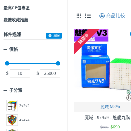
最高CP值專區
商品比較
送禮收藏推薦
條件過濾
缺貨中
清除
價格
$
$
子分類
2x2x2
魔域 MoYu
魔域 - 9x9x9 - 魅龍九階 
4x4x4
$690
$880