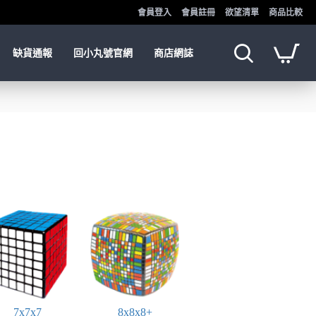
會員登入
會員註冊
欲望清單
商品比較
缺貨通報
回小丸號官網
商店網誌
7x7x7
8x8x8+