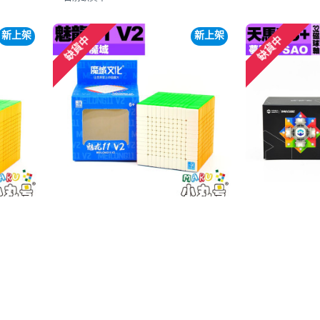
新上架
新上架
缺貨中
缺貨中
魔域 MoYu
夢圖 - 3x3x
磁懸浮光
二階 v2
魔域 - 11x11x11 - 魅龍十一階 v2
$
$1,520
$1,880
目前缺貨中
目前缺貨中