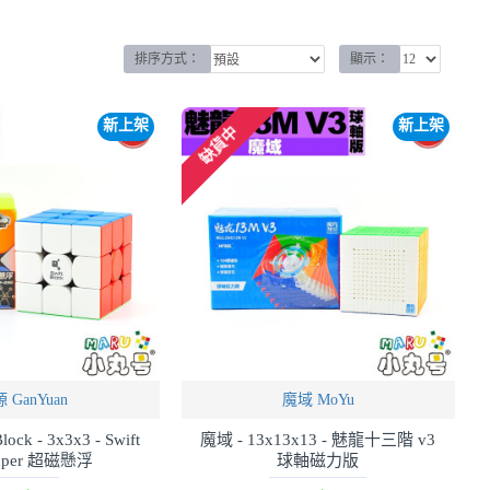
排序方式：
顯示：
新上架
新上架
缺貨中
 GanYuan
魔域 MoYu
lock - 3x3x3 - Swift
魔域 - 13x13x13 - 魅龍十三階 v3
Super 超磁懸浮
球軸磁力版