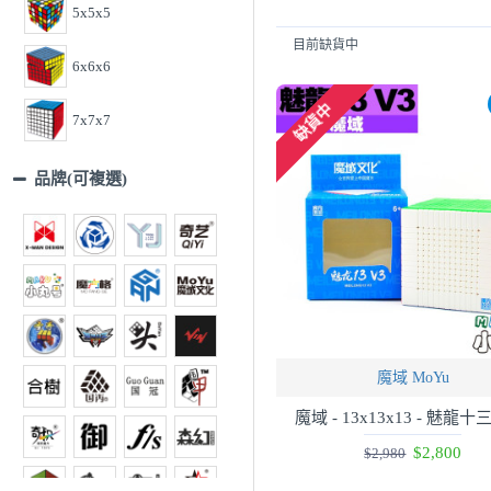
5x5x5
目前缺貨中
6x6x6
缺貨中
7x7x7
8x8x8+
品牌(可複選)
魔域 MoYu
魔域 - 13x13x13 - 魅龍十
$2,800
$2,980