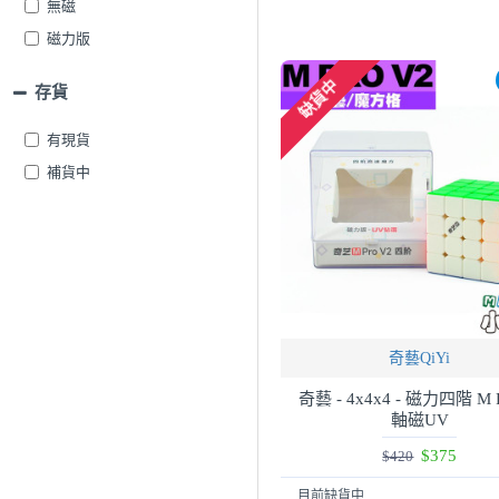
無磁
紫色
磁力版
紅色
缺貨中
粉紅色
存貨
透明
有現貨
透明藍
補貨中
金色
銀色
灰色
透明黑
其它顏色詳情見商品說明
草綠
奇藝QiYi
黃
奇藝 - 4x4x4 - 磁力四階 M P
橙色
軸磁UV
波浪紋理六色
$375
$420
細磨砂面六色
目前缺貨中