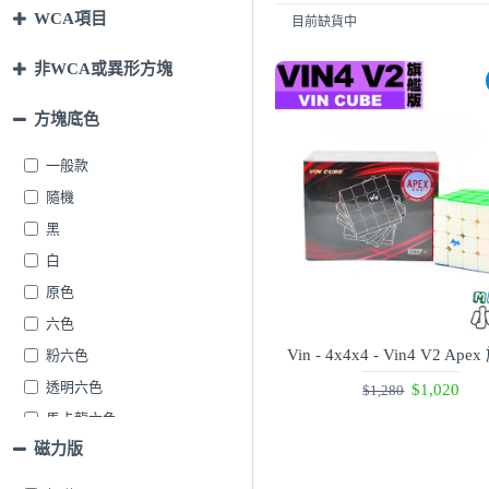
WCA項目
目前缺貨中
非WCA或異形方塊
方塊底色
一般款
隨機
黑
白
原色
六色
Vin - 4x4x4 - Vin4 V2 Ap
粉六色
透明六色
$1,020
$1,280
馬卡龍六色
磁力版
藍色
青色