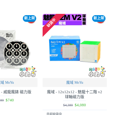
新上架
新上架
缺貨中
域 MoYu
魔域 MoYu
ck - 威龍魔錶 磁力版
魔域 - 12x12x12 - 魅龍十二階 v2
球軸磁力版
$740
880
$4,080
$4,380
目前缺貨中