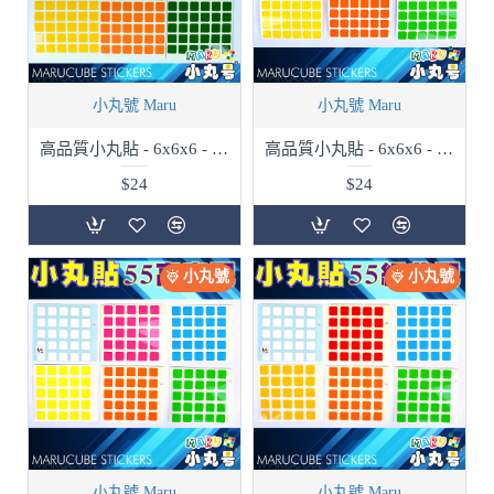
小丸號 Maru
小丸號 Maru
高品質小丸貼 - 6x6x6 - 暗色配
高品質小丸貼 - 6x6x6 - 半亮配
$24
$24
小丸號
小丸號
小丸號 Maru
小丸號 Maru