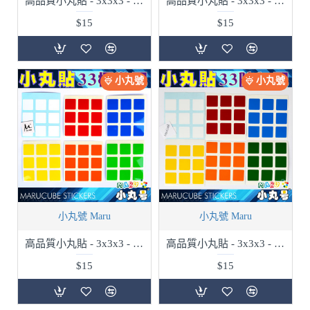
高品質小丸貼 - 3x3x3 - 高亮配
高品質小丸貼 - 3x3x3 - 經典配
$15
$15
小丸號
小丸號
小丸號 Maru
小丸號 Maru
高品質小丸貼 - 3x3x3 - 標準配
高品質小丸貼 - 3x3x3 - 暗色配
$15
$15