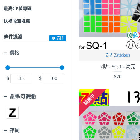
最高CP值專區
送禮收藏推薦
條件過濾
清除
價格
Z貼 Zstickers
Z貼 - SQ-1 - 高亮
$70
$
$
缺貨中
品牌(可複選)
存貨