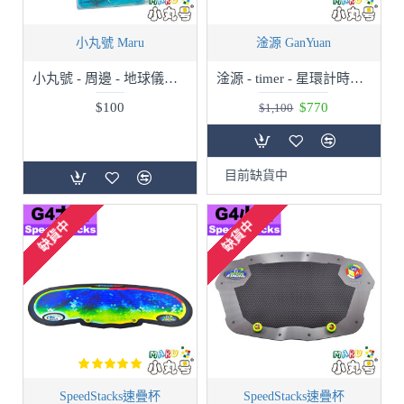
小丸號 Maru
淦源 GanYuan
小丸號 - 周邊 - 地球儀方塊架
淦源 - timer - 星環計時器 標準版
$100
$770
$1,100
目前缺貨中
缺貨中
缺貨中
SpeedStacks速疊杯
SpeedStacks速疊杯