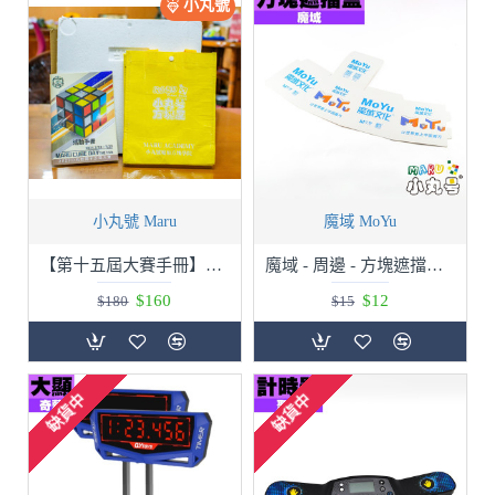
小丸號
小丸號 Maru
魔域 MoYu
【第十五屆大賽手冊】加贈選手提袋 加贈魔術方塊置放架
魔域 - 周邊 - 方塊遮擋盒 罩杯 比賽用
$160
$12
$180
$15
缺貨中
缺貨中