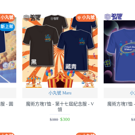
小丸號
小丸號
新上架
小丸號 Maru
小
 - 圓
魔術方塊T恤 - 第十七屆紀念服 - V
魔術方塊T恤 -
領
$300
$380
$