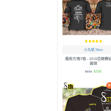
小丸號 Maru
魔術方塊T恤 - 2018亞錦賽紀
圓領
$350
$650