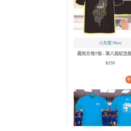
小丸號 Maru
魔術方塊T恤 - 第八屆紀念服 
$250