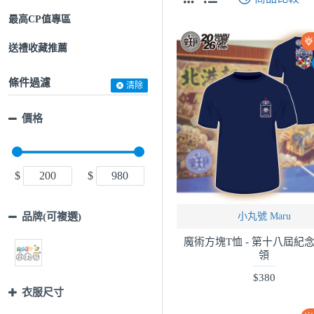
最高CP值專區
送禮收藏推薦
條件過濾
清除
價格
$
$
小丸號 Maru
品牌(可複選)
魔術方塊T恤 - 第十八屆紀念服
領
$380
衣服尺寸