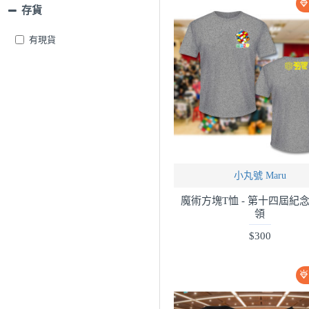
存貨
有現貨
小丸號 Maru
魔術方塊T恤 - 第十四屆紀念服
領
$300