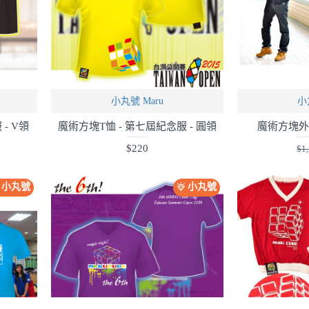
小丸號 Maru
小
- V領
魔術方塊T恤 - 第七屆紀念服 - 圓領
魔術方塊外套
$220
$1
小丸號
小丸號