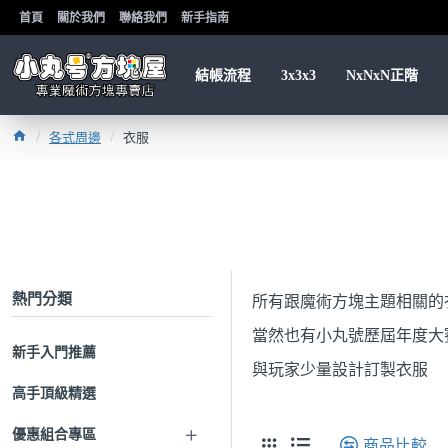
首頁
關於我們
聯絡我們
新手指南
結帳流程
3x3x3
NxNxN正階
各式周邊
衣服
熱門分類
所有跟魔術方塊主題相關的
當然也有小丸號歷屆年度大
新手入門推薦
與玩家少量設計訂製衣服
高手頂級精選
優惠組合專區
商品比較