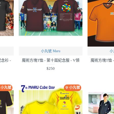
小丸號 Maru
小
念衫 -
魔術方塊T恤 - 第十屆紀念服 - V領
魔術方塊T恤 -
$250
小丸號
小丸號