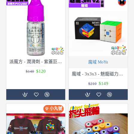
派魔方 - 潤滑劑 - 紫蓋巨能油 10ml
魔域 MoYu
$120
$140
魔域 - 3x3x3 - 魅龍磁力三階 3M v2 魔衣版
$149
$210
小丸號