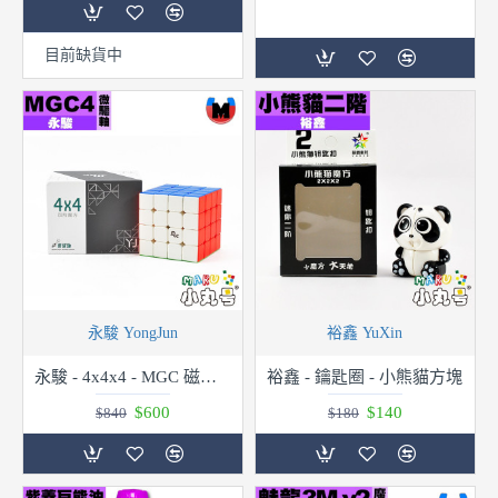
目前缺貨中
永駿 YongJun
裕鑫 YuXin
永駿 - 4x4x4 - MGC 磁力四階 微驅軸
裕鑫 - 鑰匙圈 - 小熊貓方塊
$600
$140
$840
$180