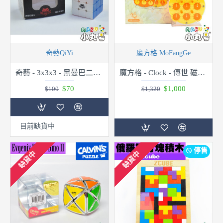
奇藝QiYi
魔方格 MoFangGe
奇藝 - 3x3x3 - 黑曼巴二代 - 42mm
魔方格 - Clock - 傳世 磁力魔錶 向日葵
$70
$1,000
$100
$1,320
目前缺貨中
停售
缺貨中
缺貨中