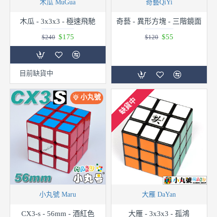
木瓜 MuGua
奇藝QiYi
木瓜 - 3x3x3 - 極速飛馳
奇藝 - 異形方塊 - 三階鏡面
$175
$55
$240
$120
目前缺貨中
小丸號
缺貨中
小丸號 Maru
大雁 DaYan
CX3-s - 56mm - 酒紅色
大雁 - 3x3x3 - 孤鴻