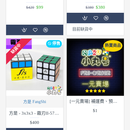
$99
$380
$420
$380
目前缺貨中
停售
缺貨中
熱賣商品
[一元賣場] 補運費、預購、團購、個案專用賣場 請於備註欄填寫完整內容
方是 FangShi
$1
方是 - 3x3x3 - 霜刃II-57mm
$400