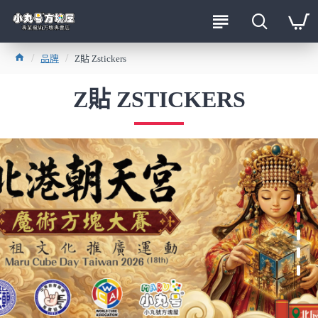
品牌
Z貼 Zstickers
Z貼 ZSTICKERS