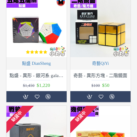
點盛 DianSheng
奇藝QiYi
點盛 - 異形 - 銀河系 galaxy - 磁力五階五魔 Diansheng Gigaminx M
奇藝 - 異形方塊 - 二階鏡面
$1,220
$50
$1,450
$100
缺貨中
缺貨中