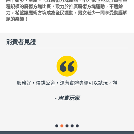
除了研發、生產、代理魔術方塊產品，小丸號也熱衷於舉辦各
種規模的魔術方塊比賽，致力於推廣魔術方塊運動，不遺餘
力，希望讓魔術方塊成為全民運動，男女老少一同享受動腦解
題的樂趣！
消費者見證
還有實體專櫃可以試玩，讚
買很久的方塊零件掉了，小丸號
只收工本費，省了買新方塊
 忠實玩家
- 小小玩