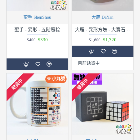
聖手 ShenShou
大雁 DaYan
聖手 - 異形 - 五階魔粽
大雁 - 異形方塊 - 大寶石六代
$330
$1,320
$400
$1,600
目前缺貨中
小丸號
缺貨中
缺貨中