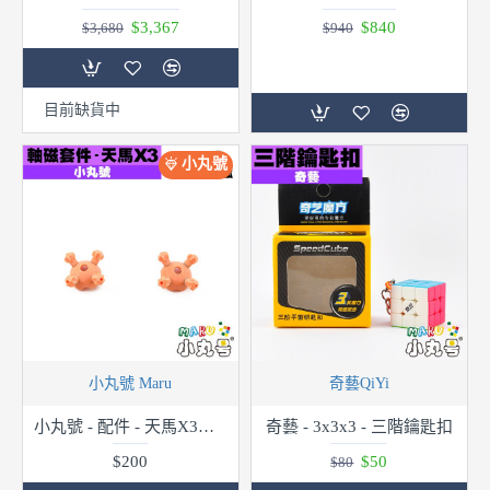
$3,367
$840
$3,680
$940
目前缺貨中
小丸號
小丸號 Maru
奇藝QiYi
小丸號 - 配件 - 天馬X3軸磁套件
奇藝 - 3x3x3 - 三階鑰匙扣
$200
$50
$80