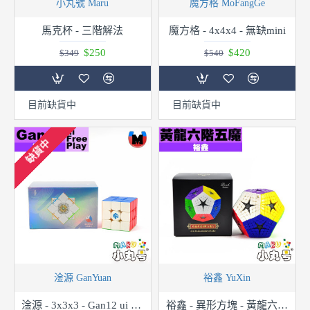
小丸號 Maru
魔方格 MoFangGe
馬克杯 - 三階解法
魔方格 - 4x4x4 - 無缺mini
$250
$420
$349
$540
目前缺貨中
目前缺貨中
缺貨中
淦源 GanYuan
裕鑫 YuXin
淦源 - 3x3x3 - Gan12 ui FreePlay 充電盒版
裕鑫 - 異形方塊 - 黃龍六階五魔 Elite Kilominx