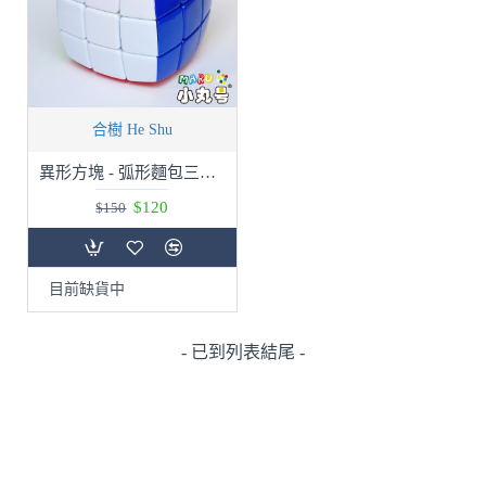
合樹 He Shu
異形方塊 - 弧形麵包三階 - 六色版
$120
$150
目前缺貨中
- 已到列表結尾 -