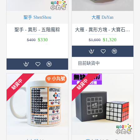
聖手 ShenShou
大雁 DaYan
聖手 - 異形 - 五階魔粽
大雁 - 異形方塊 - 大寶石六代
$330
$1,320
$400
$1,600
目前缺貨中
小丸號
缺貨中
缺貨中