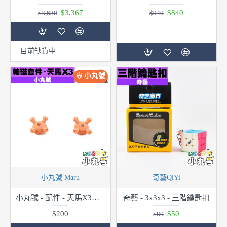
$3,367
$840
$3,680
$940
目前缺貨中
小丸號
小丸號 Maru
奇藝QiYi
小丸號 - 配件 - 天馬X3軸磁套件
奇藝 - 3x3x3 - 三階鑰匙扣
$200
$50
$80