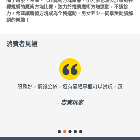
除了研發、生產、代理魔術方塊產品，小丸號也熱衷於舉辦各
種規模的魔術方塊比賽，致力於推廣魔術方塊運動，不遺餘
力，希望讓魔術方塊成為全民運動，男女老少一同享受動腦解
題的樂趣！
消費者見證
買很久的方塊零件掉了，小丸號還有辦法幫小孩處理，還
畢
只收工本費，省了買新方塊的錢，服務真的超棒！
號
輸
- 小小玩家的媽