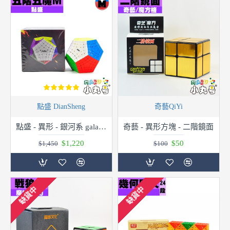
點盛 DianSheng
奇藝QiYi
點盛 - 異形 - 銀河系 galaxy - 磁力五階五魔 Diansheng Gigaminx M
奇藝 - 異形方塊 - 二階鏡面
$1,220
$50
$1,450
$100
缺貨中
缺貨中