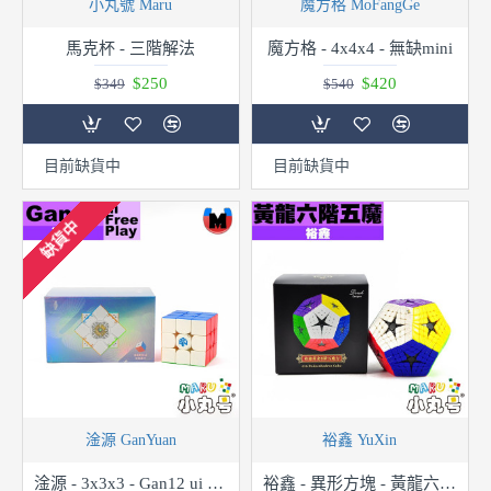
小丸號 Maru
魔方格 MoFangGe
馬克杯 - 三階解法
魔方格 - 4x4x4 - 無缺mini
$250
$420
$349
$540
目前缺貨中
目前缺貨中
缺貨中
淦源 GanYuan
裕鑫 YuXin
淦源 - 3x3x3 - Gan12 ui FreePlay 充電盒版
裕鑫 - 異形方塊 - 黃龍六階五魔 Elite Kilominx