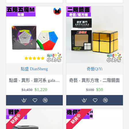
點盛 DianSheng
奇藝QiYi
點盛 - 異形 - 銀河系 galaxy - 磁力五階五魔 Diansheng Gigaminx M
奇藝 - 異形方塊 - 二階鏡面
$1,220
$50
$1,450
$100
缺貨中
缺貨中