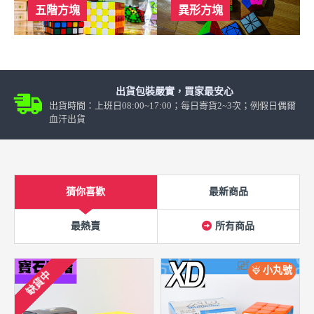
五階方塊
異形方塊
出貨包裝嚴實，買家最安心
出貨時間：上班日08:00~17:00；每日寄貨2~3次；例假日偶爾
血汗出貨
猜你喜歡
最新商品
最熱賣
所有商品
小丸號
缺貨中