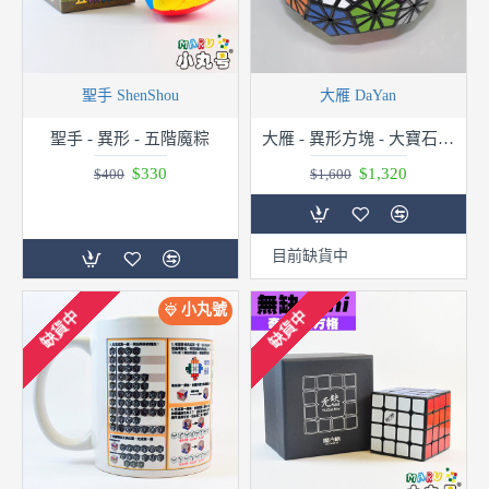
聖手 ShenShou
大雁 DaYan
聖手 - 異形 - 五階魔粽
大雁 - 異形方塊 - 大寶石六代
$330
$1,320
$400
$1,600
目前缺貨中
小丸號
缺貨中
缺貨中