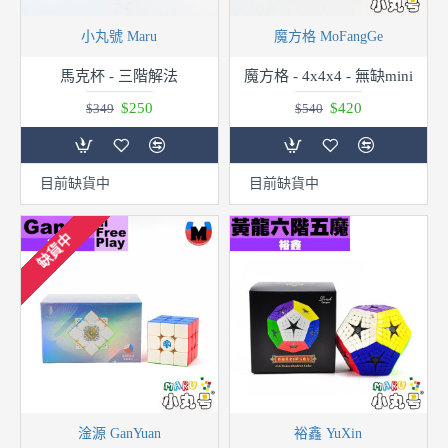
小丸號 Maru
魔方格 MoFangGe
馬克杯 - 三階解法
魔方格 - 4x4x4 - 無缺mini
$250
$420
$349
$540
目前缺貨中
目前缺貨中
缺貨中
淦源 GanYuan
裕鑫 YuXin