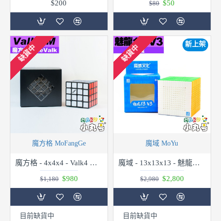
$200
$50
$80
新上架
缺貨中
缺貨中
魔方格 MoFangGe
魔域 MoYu
魔方格 - 4x4x4 - Valk4 M 弱磁版
魔域 - 13x13x13 - 魅龍十三階 v3
$980
$2,800
$1,180
$2,980
目前缺貨中
目前缺貨中