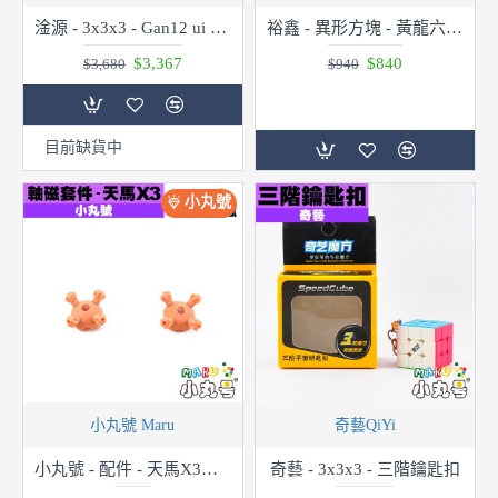
淦源 - 3x3x3 - Gan12 ui FreePlay 充電盒版
裕鑫 - 異形方塊 - 黃龍六階五魔 Elite Kilominx
$3,367
$840
$3,680
$940
目前缺貨中
小丸號
小丸號 Maru
奇藝QiYi
小丸號 - 配件 - 天馬X3軸磁套件
奇藝 - 3x3x3 - 三階鑰匙扣