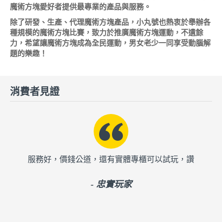
魔術方塊愛好者提供最專業的產品與服務。
除了研發、生產、代理魔術方塊產品，小丸號也熱衷於舉辦各
種規模的魔術方塊比賽，致力於推廣魔術方塊運動，不遺餘
力，希望讓魔術方塊成為全民運動，男女老少一同享受動腦解
題的樂趣！
消費者見證
我
服務好，價錢公道，還有實體專櫃可以試玩，讚
買
的
- 忠實玩家