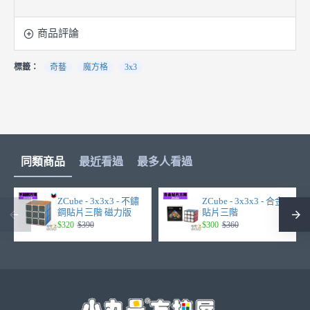
商品評論
標籤：
奇藝
魔方格
3x3
同類商品
最近看過
最多人看過
ZCube - 3x3x3 - 不鏽
ZCube - 3x3x3 - 合金
鋼貼片三階 磁力版
貼片三階
$320
$390
$300
$360