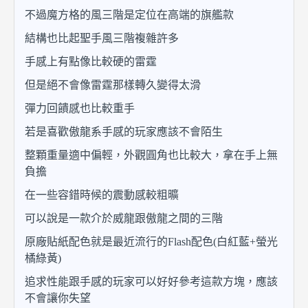
不過魔方格的風三階是定位在高端的旗艦款
結構也比起聖手風三階複雜許多
手感上有點像比較硬的雷霆
但是絕不會像雷霆那樣轉久變得太滑
彈力回饋感也比較重手
若是喜歡傲龍系手感的玩家應該不會陌生
整顆重量適中偏輕，外觀圓角也比較大，拿在手上無
負擔
在一些容錯時候的震動感較粗曠
可以說是一款介於威龍跟傲龍之間的三階
原廠貼紙配色就是最近流行的Flash配色(白紅藍+螢光
橘綠黃)
追求性能跟手感的玩家可以好好參考這款方塊，應該
不會讓你失望