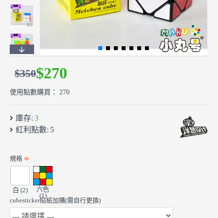
$270
$350
使用點數購買： 270
庫存:
3
紅利點數:
5
規格
六色
白 (2)
(1)
cubesticker貼紙加購(需自行更換)