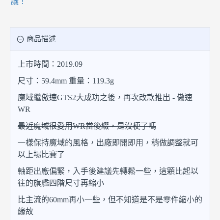
議！
商品描述
上市時間：2019.09
尺寸：59.4mm 重量：119.3g
魔域繼傲速GTS2大成功之後，再次改款推出 - 傲速
WR
最近魔域很愛用WR當後綴，是沒梗了嗎
一樣保持魔域的風格，出廠即開即用，稍做調整就可
以上場比賽了
軸距出廠偏緊，入手後建議先轉鬆一些，這顆比起以
往的旗艦四階尺寸再縮小
比主流的60mm再小一些，但不知道是不是零件縮小的
緣故