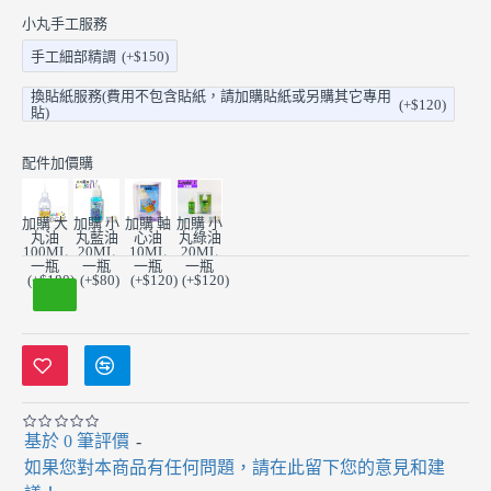
小丸手工服務
手工細部精調
(+$150)
換貼紙服務(費用不包含貼紙，請加購貼紙或另購其它專用
(+$120)
貼)
配件加價購
加購 大
加購 小
加購 軸
加購 小
丸油
丸藍油
心油
丸綠油
100ML
20ML
10ML
20ML
一瓶
一瓶
一瓶
一瓶
(+$180)
(+$80)
(+$120)
(+$120)
基於 0 筆評價
-
如果您對本商品有任何問題，請在此留下您的意見和建