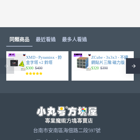
同類商品
最近看過
最多人看過
XMD - Pyraminx - 鈴
ZCube - 3x3x3 - 不鏽
金字塔 v2 鈴塔
鋼貼片三階 磁力版
$300
$400
$320
$390
台南市安南區海佃路二段597號