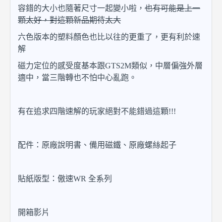
容錯的大小也隨著尺寸一起變小啦，
也有可能是上一
顆太好，對這顆新品期待太大
六色版本的塑料顏色也比以往的更重了，更有利於速
解
磁力定位的感受度基本跟GTS2M類似，中層偏強外層
適中，當三階轉也不怕中心亂跑。
有在追求四階速解的玩家絕對不能錯過這顆!!!
配件：原廠說明書、備用磁鐵、原廠螺絲起子
貼紙版型：傲速WR 全系列
開箱影片