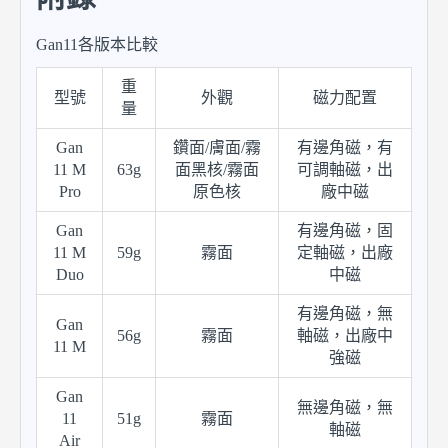
Gan11各版本比較
重
型號
外觀
磁力配置
量
Gan
鑽面/膚面/霧
有邊角磁，有
11 M
63g
面黑核/霧面
可調軸磁，出
Pro
原色核
廠中磁
Gan
有邊角磁，固
11 M
59g
霧面
定軸磁，出廠
Duo
中磁
有邊角磁，無
Gan
56g
霧面
軸磁，出廠中
11 M
強磁
Gan
無邊角磁，無
11
51g
霧面
軸磁
Air