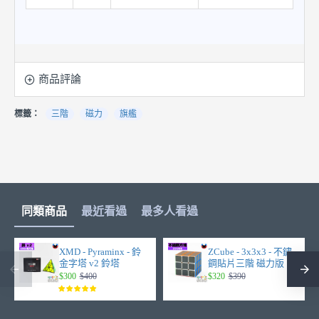
商品評論
標籤：
三階
磁力
旗艦
同類商品
最近看過
最多人看過
XMD - Pyraminx - 鈴
ZCube - 3x3x3 - 不鏽
金字塔 v2 鈴塔
鋼貼片三階 磁力版
$300
$400
$320
$390