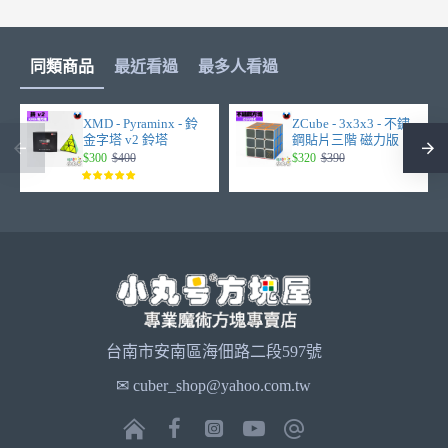
同類商品
最近看過
最多人看過
XMD - Pyraminx - 鈴
ZCube - 3x3x3 - 不鏽
金字塔 v2 鈴塔
鋼貼片三階 磁力版
$300
$400
$320
$390
台南市安南區海佃路二段597號
✉ cuber_shop@yahoo.com.tw