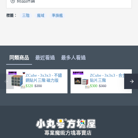
商品評論
標籤：
三階
魔域
準旗艦
同類商品
最近看過
最多人看過
ZCube - 3x3x3 - 不鏽
ZCube - 3x3x3 - 合金
鋼貼片三階 磁力版
貼片三階
$320
$390
$300
$360