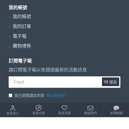
我的帳號
我的帳號
我的訂單
電子報
購物禮券
訂閱電子報
請訂閱電子報以免錯過最新的活動訊息
送出
我已經閱讀並同意
隱私權聲明
小丸號魔術方塊購物中心 © 2026 | 統一編號 : 22556642
會員註冊
欲望清單
聯絡我們
來傳個賴
會員登入