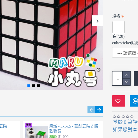
規格
白 (28)
cubestick
基於 0 筆
創五階
魔域 - 5x5x5 - 華創五階☆贈
聖手
如果您對本
軟彈簧
$28
$860
$1,000