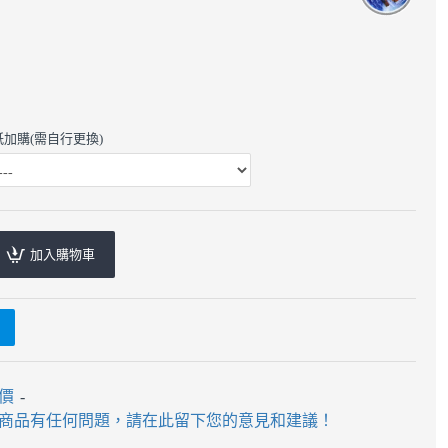
er貼紙加購(需自行更換)
加入購物車
評價
-
 - 5x5x5 - 風
魔域 - 5x5x5 - 博創GT五階
商品有任何問題，請在此留下您的意見和建議！
0
$430
$460
$680