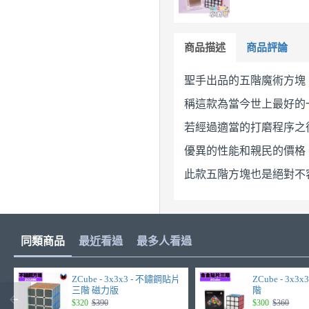
商品描述
商品評論
聖手出品的五階魔術方塊
稱這款為當今世上最好的
若經過適當的打磨程序之
優異的性能和親民的價格
此款五階方塊也是絕對不
同類商品
最近看過
最多人看過
ZCube - 3x3x3 - 不鏽鋼貼片
ZCube - 3x
三階 磁力版
階
$320
$390
$300
$360