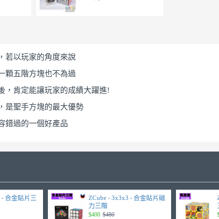
，若以玩家的角度來說
一顆五階方塊也不為過
後，肯定能讓玩家的成績大躍進!
，是聖手方塊的最大優勢
容錯過的一個好產品
3x3 - 合金貼片三
ZCube - 3x3x3 - 合金貼片磁
力三階
$400
$480