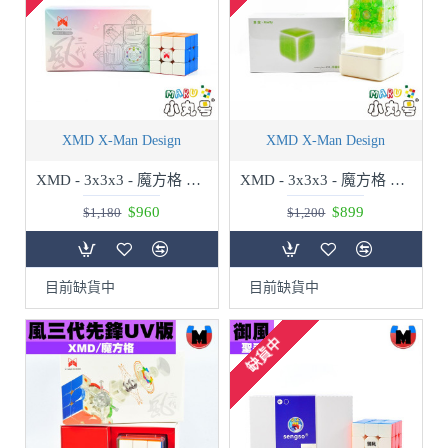
XMD X-Man Design
XMD X-Man Design
XMD - 3x3x3 - 魔方格 風三代 先鋒 透明核限量版
XMD - 3x3x3 - 魔方格 風三代 限量版 夏瑩
$960
$899
$1,180
$1,200
目前缺貨中
目前缺貨中
缺貨中