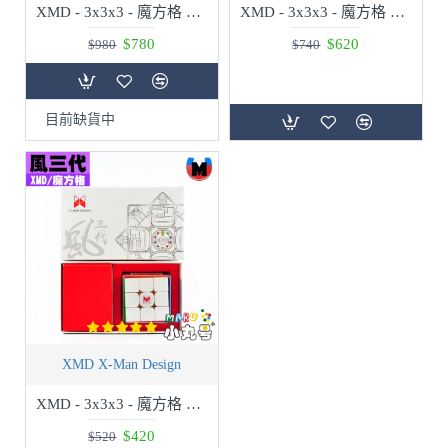
XMD - 3x3x3 - 魔方格 風三代 Tornado v3 先鋒版
XMD - 3x3x3 - 魔方格 風三代 Tornado v3 旗艦版
$780
$620
$980
$740
目前缺貨中
XMD X-Man Design
XMD - 3x3x3 - 魔方格 風三代 Tornado v3 標準版
$420
$520