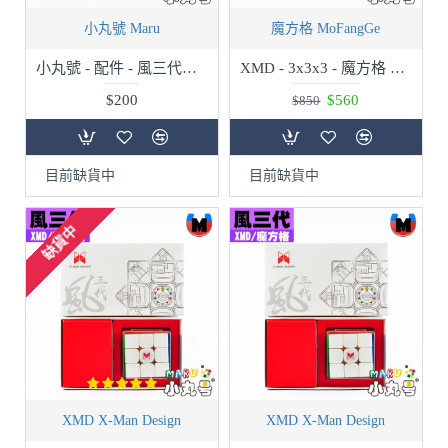
小丸號 Maru
魔方格 MoFangGe
小丸號 - 配件 - 風三代軸磁套件
XMD - 3x3x3 - 魔方格 風三代 特製軸磁版
$200
$560
$850
目前缺貨中
目前缺貨中
缺貨中
XMD X-Man Design
XMD X-Man Design